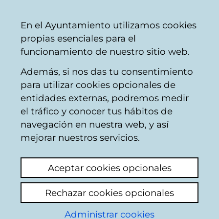
Ayuntamiento
Compartir
Con
Castellano
En el Ayuntamiento utilizamos cookies
Vitoria-
propias esenciales para el
Gasteiz
funcionamiento de nuestro sitio web.
Además, si nos das tu consentimiento
Comercio
para utilizar cookies opcionales de
entidades externas, podremos medir
el tráfico y conocer tus hábitos de
ALIMENTACIÓN ROSA
navegación en nuestra web, y así
MARI
mejorar nuestros servicios.
Aceptar cookies opcionales
C
Rechazar cookies opcionales
a
Administrar cookies