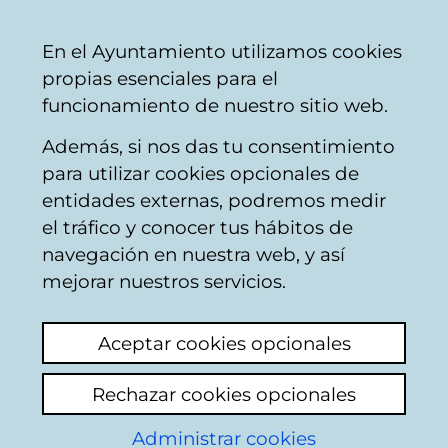
Ayuntamiento
Compartir
Con
Castellano
En el Ayuntamiento utilizamos cookies
Vitoria-
propias esenciales para el
Gasteiz
funcionamiento de nuestro sitio web.
Además, si nos das tu consentimiento
Comercio
para utilizar cookies opcionales de
entidades externas, podremos medir
el tráfico y conocer tus hábitos de
PESCADOS DEL
navegación en nuestra web, y así
CANTÁBRICO
mejorar nuestros servicios.
Aceptar cookies opcionales
C
Rechazar cookies opcionales
a
Administrar cookies