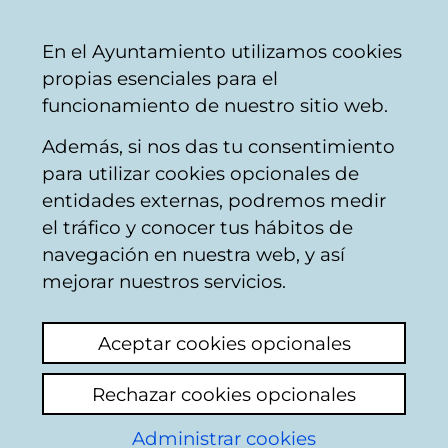
Ayuntamiento
Compartir
Con
Castellano
En el Ayuntamiento utilizamos cookies
Vitoria-
propias esenciales para el
Gasteiz
funcionamiento de nuestro sitio web.
Además, si nos das tu consentimiento
Hostelería
para utilizar cookies opcionales de
entidades externas, podremos medir
el tráfico y conocer tus hábitos de
BAR NAZKA
navegación en nuestra web, y así
mejorar nuestros servicios.
C
Aceptar cookies opcionales
a
Rechazar cookies opcionales
r
r
Administrar cookies