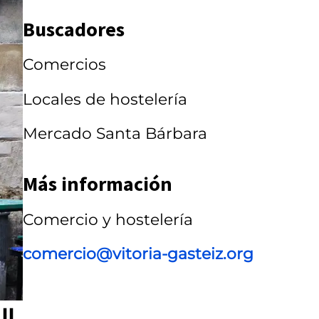
a
Buscadores
r
r
Comercios
u
Locales de hostelería
s
Mercado Santa Bárbara
e
l
Más información
Comercio y hostelería
comercio@vitoria-gasteiz.org