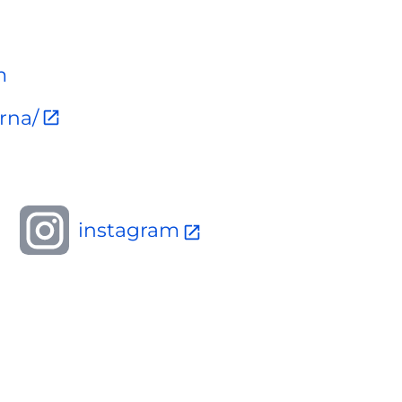
m
rna/
instagram