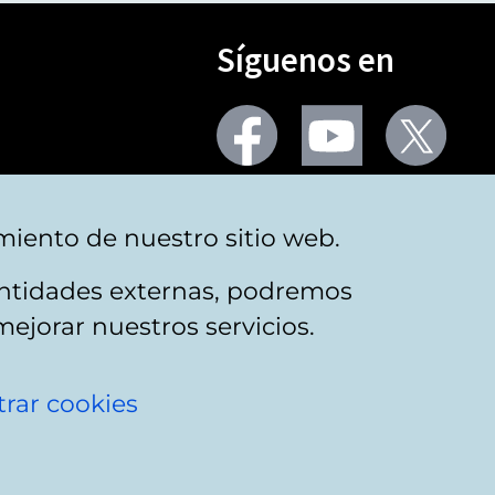
Síguenos en
Seguir
Seguir
Segu
en
en
en
facebook
youtube
X
(Twi
Más redes
miento de nuestro sitio web.
 entidades externas, podremos
mejorar nuestros servicios.
rar cookies