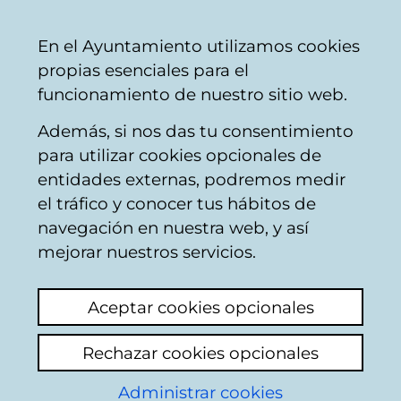
Ayuntamiento
Compartir
Con
Castellano
En el Ayuntamiento utilizamos cookies
Vitoria-
propias esenciales para el
Gasteiz
funcionamiento de nuestro sitio web.
Además, si nos das tu consentimiento
Hostelería
para utilizar cookies opcionales de
entidades externas, podremos medir
el tráfico y conocer tus hábitos de
LA FONDA
navegación en nuestra web, y así
mejorar nuestros servicios.
C
Aceptar cookies opcionales
a
Rechazar cookies opcionales
r
r
Administrar cookies