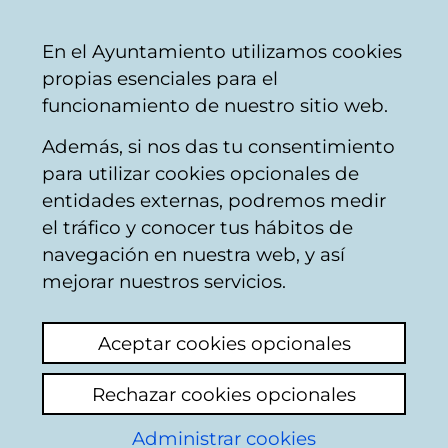
Ayuntamiento
Compartir
Con
Castellano
En el Ayuntamiento utilizamos cookies
Vitoria-
propias esenciales para el
Gasteiz
funcionamiento de nuestro sitio web.
Además, si nos das tu consentimiento
Hostelería
para utilizar cookies opcionales de
entidades externas, podremos medir
el tráfico y conocer tus hábitos de
BAR-RESTAURANTE
navegación en nuestra web, y así
LA GALERÍA
mejorar nuestros servicios.
Aceptar cookies opcionales
C
Rechazar cookies opcionales
a
Administrar cookies