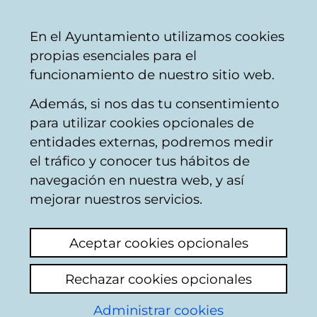
Ayuntamiento
Compartir
Con
Castellano
En el Ayuntamiento utilizamos cookies
Vitoria-
propias esenciales para el
Gasteiz
funcionamiento de nuestro sitio web.
Además, si nos das tu consentimiento
Hostelería
para utilizar cookies opcionales de
entidades externas, podremos medir
el tráfico y conocer tus hábitos de
BAR LA CATRINA
navegación en nuestra web, y así
mejorar nuestros servicios.
C
Aceptar cookies opcionales
a
Rechazar cookies opcionales
r
r
Administrar cookies