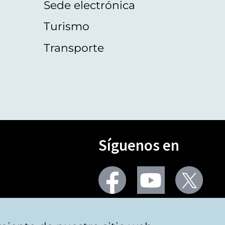
Sede electrónica
Turismo
Transporte
Síguenos en
Seguir
Seguir
Segu
en
en
en
facebook
youtube
X
(Twi
Más redes