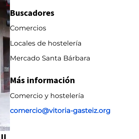
a
Buscadores
r
r
Comercios
u
Locales de hostelería
s
Mercado Santa Bárbara
e
l
Más información
Comercio y hostelería
comercio@vitoria-gasteiz.org