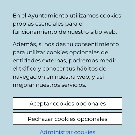
Ayuntamiento
Compartir
Con
Castellano
En el Ayuntamiento utilizamos cookies
Vitoria-
propias esenciales para el
Gasteiz
funcionamiento de nuestro sitio web.
Además, si nos das tu consentimiento
para utilizar cookies opcionales de
Donde van impuestos:
entidades externas, podremos medir
el tráfico y conocer tus hábitos de
presupuestos de
navegación en nuestra web, y así
forma gráfica y clara
mejorar nuestros servicios.
Aceptar cookies opcionales
Rechazar cookies opcionales
Administrar cookies