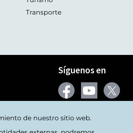
Transporte
Síguenos en
Seguir
Seguir
Segu
en
en
en
facebook
youtube
X
(Twi
Más redes
miento de nuestro sitio web.
 entidades externas, podremos