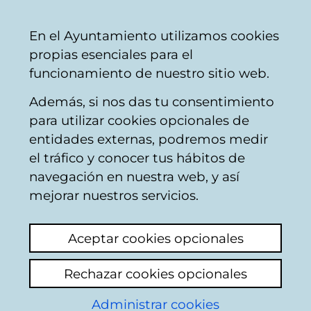
Ayuntamiento
Compartir
Con
Castellano
En el Ayuntamiento utilizamos cookies
Vitoria-
propias esenciales para el
Gasteiz
funcionamiento de nuestro sitio web.
Además, si nos das tu consentimiento
para utilizar cookies opcionales de
El Festival
entidades externas, podremos medir
el tráfico y conocer tus hábitos de
Internacional de
navegación en nuestra web, y así
Teatro -
mejorar nuestros servicios.
Programaciones
Aceptar cookies opcionales
anteriores - III Festival
Rechazar cookies opcionales
Internacional de
Administrar cookies