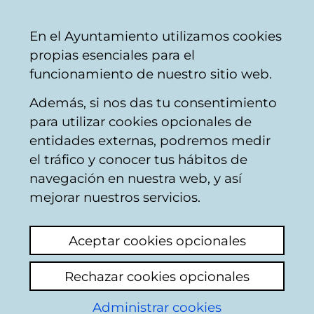
Ayuntamiento
Compartir
Con
Castellano
En el Ayuntamiento utilizamos cookies
Vitoria-
propias esenciales para el
Gasteiz
funcionamiento de nuestro sitio web.
Además, si nos das tu consentimiento
para utilizar cookies opcionales de
Reserva de
entidades externas, podremos medir
el tráfico y conocer tus hábitos de
instalaciones
navegación en nuestra web, y así
municipales
mejorar nuestros servicios.
Aceptar cookies opcionales
Rechazar cookies opcionales
Administrar cookies