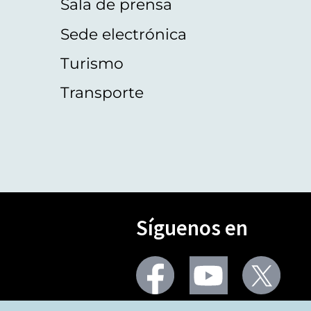
Sala de prensa
Sede electrónica
Turismo
Transporte
Síguenos en
Seguir
Seguir
Segu
en
en
en
facebook
youtube
X