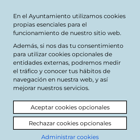
Ayuntamiento
Compartir
Con
Castellano
En el Ayuntamiento utilizamos cookies
Vitoria-
propias esenciales para el
Gasteiz
funcionamiento de nuestro sitio web.
Además, si nos das tu consentimiento
Departamento de Cultura y
para utilizar cookies opcionales de
Educación
entidades externas, podremos medir
el tráfico y conocer tus hábitos de
navegación en nuestra web, y así
Servicio de Educación
mejorar nuestros servicios.
Jefatura:
Mª Jesús Portillo.
Aceptar cookies opcionales
Teléfono:
945 16 12 30
Rechazar cookies opcionales
Correo electrónico:
mjportillo@vitoria-
Administrar cookies