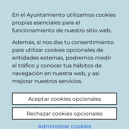
Ayuntamiento
Compartir
Con
Castellano
En el Ayuntamiento utilizamos cookies
Vitoria-
propias esenciales para el
Gasteiz
funcionamiento de nuestro sitio web.
Además, si nos das tu consentimiento
para utilizar cookies opcionales de
Gauekoak - Ocio
entidades externas, podremos medir
el tráfico y conocer tus hábitos de
alternativo para
navegación en nuestra web, y así
jóvenes
mejorar nuestros servicios.
Aceptar cookies opcionales
Rechazar cookies opcionales
Administrar cookies