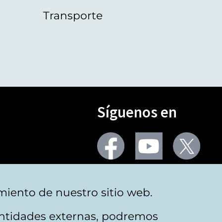
Transporte
Síguenos en
Seguir
Seguir
Segu
en
en
en
facebook
youtube
X
(Twi
Más redes
miento de nuestro sitio web.
 entidades externas, podremos