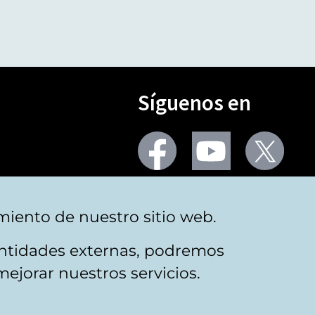
Síguenos en
Seguir
Seguir
Segu
en
en
en
facebook
youtube
X
(Twi
Más redes
miento de nuestro sitio web.
 entidades externas, podremos
mejorar nuestros servicios.