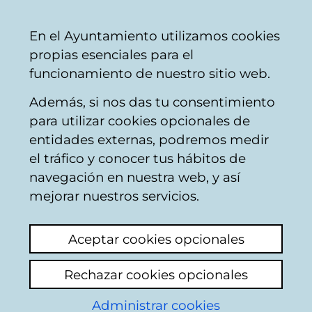
Ayuntamiento
Compartir
Con
Castellano
En el Ayuntamiento utilizamos cookies
Vitoria-
propias esenciales para el
Gasteiz
funcionamiento de nuestro sitio web.
Además, si nos das tu consentimiento
Departamento de Deporte, Salud y
para utilizar cookies opcionales de
Cooperación al Desarrollo
entidades externas, podremos medir
el tráfico y conocer tus hábitos de
navegación en nuestra web, y así
Servicio de
mejorar nuestros servicios.
Cooperación al
Aceptar cookies opcionales
Desarrollo
Rechazar cookies opcionales
Jefatura:
Alvaro López de Arcaute.
Administrar cookies