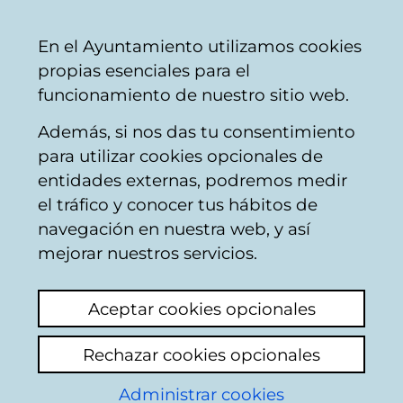
Ayuntamiento
Compartir
Con
Castellano
En el Ayuntamiento utilizamos cookies
Vitoria-
propias esenciales para el
Gasteiz
funcionamiento de nuestro sitio web.
Además, si nos das tu consentimiento
para utilizar cookies opcionales de
Preguntas frecuentes
entidades externas, podremos medir
el tráfico y conocer tus hábitos de
sobre oposiciones y
navegación en nuestra web, y así
perfiles lingüísticos
mejorar nuestros servicios.
Aceptar cookies opcionales
¿A qué oposiciones puedo presentarme?
Rechazar cookies opcionales
¿Cómo puedo acceder al temario de unas
Administrar cookies
oposiciones?