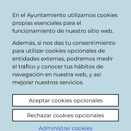
Ayuntamiento
Compartir
Con
Castellano
En el Ayuntamiento utilizamos cookies
Vitoria-
propias esenciales para el
Gasteiz
funcionamiento de nuestro sitio web.
Además, si nos das tu consentimiento
para utilizar cookies opcionales de
Derechos ciudadanos
entidades externas, podremos medir
el tráfico y conocer tus hábitos de
- Derecho a asociarse
navegación en nuestra web, y así
mejorar nuestros servicios.
El asociacionismo, además de ser un
derecho constitucional, es una de las formas
Aceptar cookies opcionales
colectivas de expresar el compromiso de
los/as ciudadanos/as con su municipio. Así
Rechazar cookies opcionales
mismo, el voluntariado es una de sus
expresiones más comprometidas y
Administrar cookies