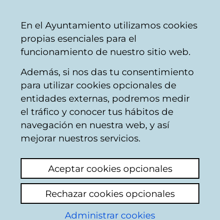
Ayuntamiento
Compartir
Con
Castellano
En el Ayuntamiento utilizamos cookies
Vitoria-
propias esenciales para el
Gasteiz
funcionamiento de nuestro sitio web.
Además, si nos das tu consentimiento
para utilizar cookies opcionales de
Carnés
entidades externas, podremos medir
el tráfico y conocer tus hábitos de
Oficina Municipal de Información Joven
navegación en nuestra web, y así
(OMIJ) –
945 16 13 30
– Pza. España 1, bajo.
mejorar nuestros servicios.
Vitoria-Gasteiz
Aceptar cookies opcionales
Rechazar cookies opcionales
Administrar cookies