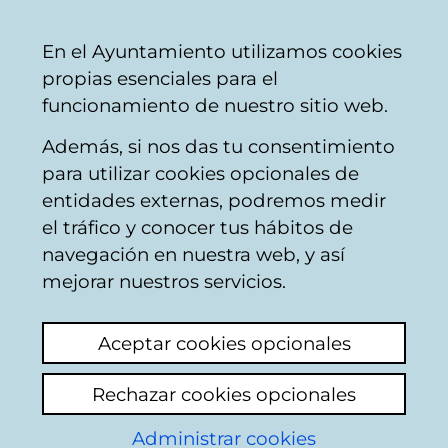
Ayuntamiento
Compartir
Con
Castellano
En el Ayuntamiento utilizamos cookies
Vitoria-
propias esenciales para el
Gasteiz
funcionamiento de nuestro sitio web.
Además, si nos das tu consentimiento
para utilizar cookies opcionales de
Dónde aparcar en
entidades externas, podremos medir
el tráfico y conocer tus hábitos de
Vitoria-Gasteiz -
navegación en nuestra web, y así
Parkings
mejorar nuestros servicios.
Aceptar cookies opcionales
Rechazar cookies opcionales
Administrar cookies