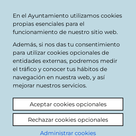
Vitoria-
Share
Con
English
En el Ayuntamiento utilizamos cookies
Gasteiz
propias esenciales para el
City
funcionamiento de nuestro sitio web.
Council
Además, si nos das tu consentimiento
para utilizar cookies opcionales de
Tu calle está
entidades externas, podremos medir
el tráfico y conocer tus hábitos de
cambiando. Te
navegación en nuestra web, y así
contamos cómo
mejorar nuestros servicios.
Aceptar cookies opcionales
Rechazar cookies opcionales
Administrar cookies
Calle Senda de los Puertos