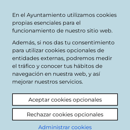
Vitoria-
Share
Con
English
En el Ayuntamiento utilizamos cookies
Gasteiz
propias esenciales para el
City
funcionamiento de nuestro sitio web.
Council
Además, si nos das tu consentimiento
para utilizar cookies opcionales de
Publicados los días
entidades externas, podremos medir
el tráfico y conocer tus hábitos de
con horario ampliado
navegación en nuestra web, y así
para carga y descarga
mejorar nuestros servicios.
en el Ensanche
Aceptar cookies opcionales
durante 2026
Rechazar cookies opcionales
News published on January 14th, 2026
Administrar cookies