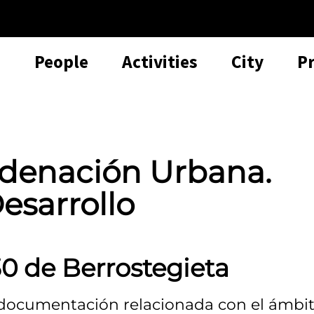
People
Activities
City
P
rdenación Urbana.
esarrollo
30 de Berrostegieta
 documentación relacionada con el ámbit