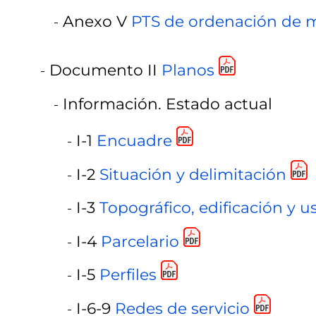
Anexo V
PTS de ordenación de m
Documento II
Planos
Información. Estado actual
I-1
Encuadre
I-2
Situación y delimitación
I-3
Topográfico, edificación y u
I-4
Parcelario
I-5
Perfiles
I-6-9
Redes de servicio