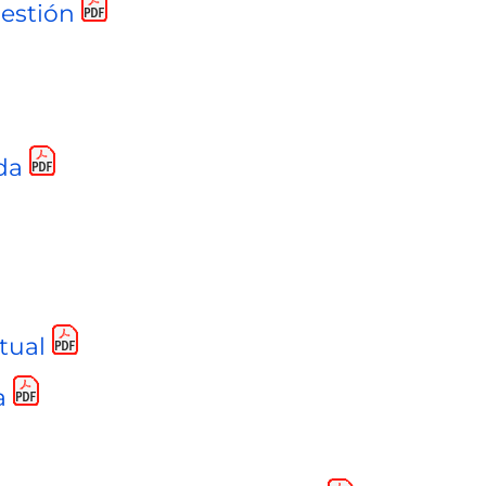
estión
da
tual
a