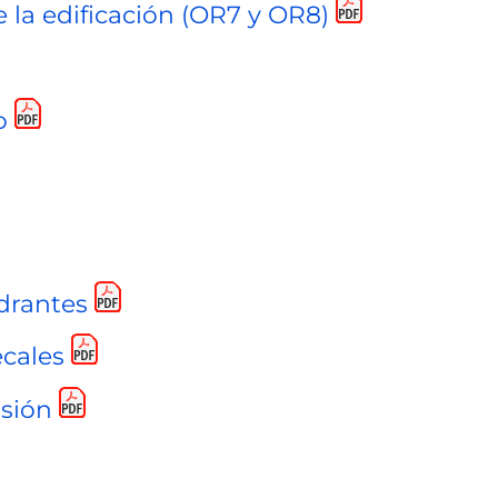
 la edificación (OR7 y OR8)
o
drantes
ecales
nsión