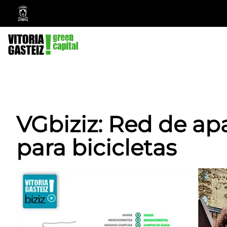
Vitoria-
Gasteiz
City
Council
VGbiziz: Red de a
para bicicletas