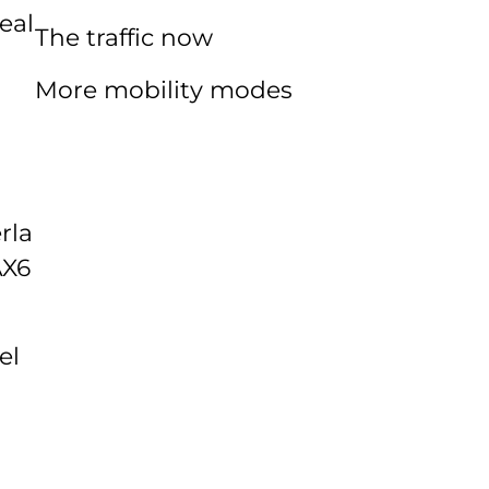
eal
The traffic now
More mobility modes
rla
AX6
el