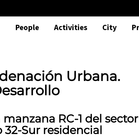
People
Activities
City
P
rdenación Urbana.
esarrollo
a manzana RC-1 del sector
o 32-Sur residencial