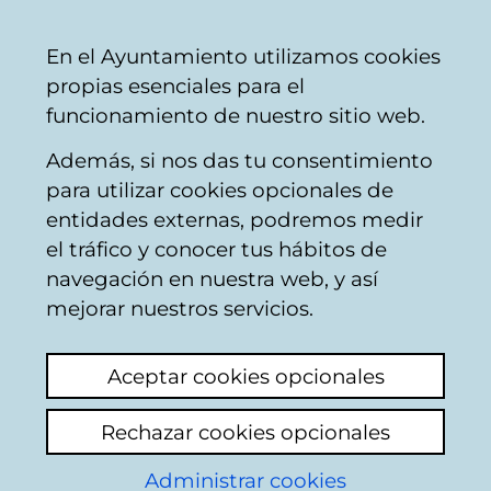
Vitoria-
Share
Con
English
En el Ayuntamiento utilizamos cookies
Gasteiz
propias esenciales para el
City
funcionamiento de nuestro sitio web.
Council
Además, si nos das tu consentimiento
para utilizar cookies opcionales de
Centro de Estudios
entidades externas, podremos medir
el tráfico y conocer tus hábitos de
Ambientales -
navegación en nuestra web, y así
Restauración de
mejorar nuestros servicios.
suelos degradados
Aceptar cookies opcionales
Rechazar cookies opcionales
Administrar cookies