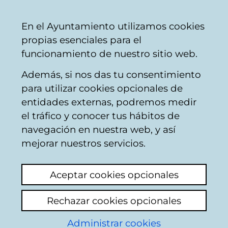
Vitoria-
Share
Con
English
En el Ayuntamiento utilizamos cookies
Gasteiz
propias esenciales para el
City
funcionamiento de nuestro sitio web.
Council
Además, si nos das tu consentimiento
para utilizar cookies opcionales de
Actividades
entidades externas, podremos medir
el tráfico y conocer tus hábitos de
deportivas de verano
navegación en nuestra web, y así
2026
mejorar nuestros servicios.
Aceptar cookies opcionales
Rechazar cookies opcionales
Administrar cookies