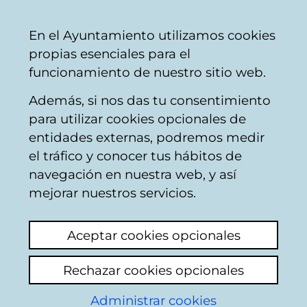
Vitoria-
Share
Con
English
En el Ayuntamiento utilizamos cookies
Gasteiz
propias esenciales para el
City
funcionamiento de nuestro sitio web.
Council
Además, si nos das tu consentimiento
para utilizar cookies opcionales de
GILSA - Land offer
entidades externas, podremos medir
el tráfico y conocer tus hábitos de
and installed
navegación en nuestra web, y así
companies
mejorar nuestros servicios.
Aceptar cookies opcionales
Interactive map of the
Business Park
Rechazar cookies opcionales
Administrar cookies
All the principal sectors of industry are