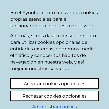
Vitoria-
Share
Con
English
En el Ayuntamiento utilizamos cookies
Gasteiz
propias esenciales para el
City
funcionamiento de nuestro sitio web.
Council
Además, si nos das tu consentimiento
para utilizar cookies opcionales de
Banda Municipal de
entidades externas, podremos medir
el tráfico y conocer tus hábitos de
Txistularis
navegación en nuestra web, y así
mejorar nuestros servicios.
Aceptar cookies opcionales
Rechazar cookies opcionales
Administrar cookies