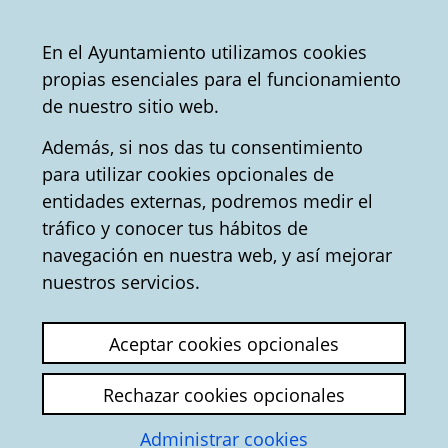
Vitoria-
Share
Con
English
En el Ayuntamiento utilizamos cookies
Gasteiz
propias esenciales para el funcionamiento
City
Tourist office
Convention Bureau
de nuestro sitio web.
Council
Además, si nos das tu consentimiento
para utilizar cookies opcionales de
Nature in Álava -
entidades externas, podremos medir el
tráfico y conocer tus hábitos de
Tourism in Vitoria-
navegación en nuestra web, y así mejorar
Gasteiz
nuestros servicios.
Almost three quarters of the surface of Álava
Aceptar cookies opcionales
benefit from some level of protection
. Take in
the territory's natural parks, its green itineraries
Rechazar cookies opcionales
and other protected spaces, located just a few
Administrar cookies
kilometres from Vitoria-Gasteiz.