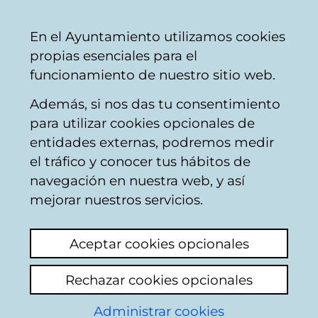
Vitoria-
Share
Con
English
En el Ayuntamiento utilizamos cookies
Gasteiz
propias esenciales para el
City
funcionamiento de nuestro sitio web.
Council
Además, si nos das tu consentimiento
para utilizar cookies opcionales de
Ensanche 21
entidades externas, podremos medir
el tráfico y conocer tus hábitos de
Zabalgunea-
navegación en nuestra web, y así
Información sobre
mejorar nuestros servicios.
procedimientos de
Aceptar cookies opcionales
licitación y
Rechazar cookies opcionales
contrataciones
Administrar cookies