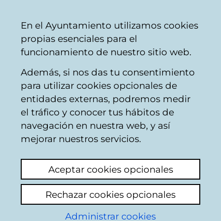
Vitoria-
Share
Con
English
En el Ayuntamiento utilizamos cookies
Gasteiz
propias esenciales para el
City
funcionamiento de nuestro sitio web.
Council
Además, si nos das tu consentimiento
para utilizar cookies opcionales de
Plan General de
entidades externas, podremos medir
el tráfico y conocer tus hábitos de
Ordenación Urbana.
navegación en nuestra web, y así
Planeamiento de
mejorar nuestros servicios.
Desarrollo
Aceptar cookies opcionales
Rechazar cookies opcionales
Plan Parcial del sector 28
de Aríñez
Administrar cookies