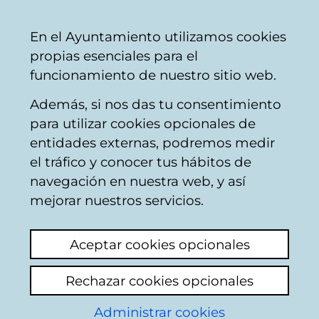
Vitoria-
Share
Con
English
En el Ayuntamiento utilizamos cookies
Gasteiz
propias esenciales para el
City
funcionamiento de nuestro sitio web.
Council
Además, si nos das tu consentimiento
para utilizar cookies opcionales de
Plan General de
entidades externas, podremos medir
el tráfico y conocer tus hábitos de
Ordenación Urbana
navegación en nuestra web, y así
mejorar nuestros servicios.
OA 2.30. Sector 8 Salburua
Aceptar cookies opcionales
A continuación puede consultarse la
Rechazar cookies opcionales
documentación de los expedientes de
planeamiento de desarrollo relacionados
Administrar cookies