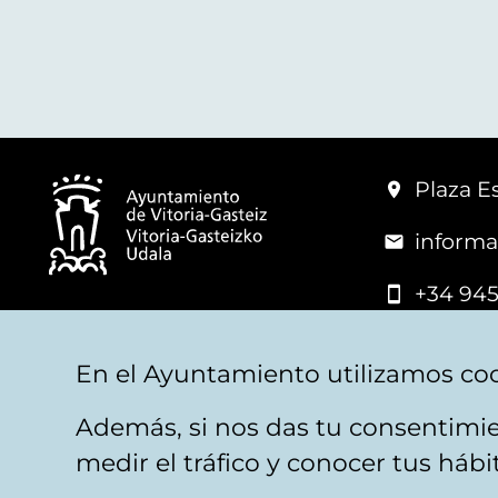
Plaza Es
informa
+34 945
© Vitoria-Gasteiz City Hall
En el Ayuntamiento utilizamos coo
Además, si nos das tu consentimie
Legal warning
Privacy
Politica de cookies
W
medir el tráfico y conocer tus háb