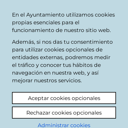
Vitoria-
Share
Con
English
En el Ayuntamiento utilizamos cookies
Gasteiz
propias esenciales para el
City
funcionamiento de nuestro sitio web.
Council
Además, si nos das tu consentimiento
para utilizar cookies opcionales de
Exposiciones de
entidades externas, podremos medir
el tráfico y conocer tus hábitos de
BIZAN
navegación en nuestra web, y así
mejorar nuestros servicios.
Aceptar cookies opcionales
Rechazar cookies opcionales
En BIZAN se organizan diferentes
Administrar cookies
exposiciones. Muchas de las obras expuestas