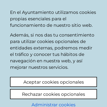
Vitoria-
Share
Con
English
En el Ayuntamiento utilizamos cookies
Gasteiz
propias esenciales para el
City
funcionamiento de nuestro sitio web.
Council
Además, si nos das tu consentimiento
para utilizar cookies opcionales de
World Press Photo
entidades externas, podremos medir
el tráfico y conocer tus hábitos de
navegación en nuestra web, y así
mejorar nuestros servicios.
World Press Photo, the most important
international photojournalism contest,
Aceptar cookies opcionales
makes a visit to the city of Vitoria-Gasteiz
every autumn. Every year, the great and the
Rechazar cookies opcionales
good of journalism and the best
Administrar cookies
international agencies compete.