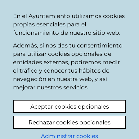
Vitoria-
Share
Con
English
En el Ayuntamiento utilizamos cookies
Gasteiz
propias esenciales para el
City
funcionamiento de nuestro sitio web.
Council
Además, si nos das tu consentimiento
para utilizar cookies opcionales de
Plan General de
entidades externas, podremos medir
el tráfico y conocer tus hábitos de
Ordenación Urbana.
navegación en nuestra web, y así
Planeamiento de
mejorar nuestros servicios.
Desarrollo
Aceptar cookies opcionales
Rechazar cookies opcionales
Estudio de Detalle de la
parcela RC 10 del sector 5
Administrar cookies