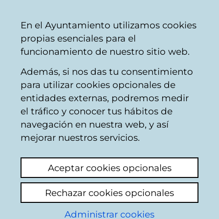
Vitoria-
Share
Con
English
En el Ayuntamiento utilizamos cookies
Gasteiz
propias esenciales para el
City
funcionamiento de nuestro sitio web.
Council
Además, si nos das tu consentimiento
para utilizar cookies opcionales de
Green Belt of Vitoria-
entidades externas, podremos medir
el tráfico y conocer tus hábitos de
Gasteiz - Zadorra park
navegación en nuestra web, y así
mejorar nuestros servicios.
Aceptar cookies opcionales
Rechazar cookies opcionales
Administrar cookies