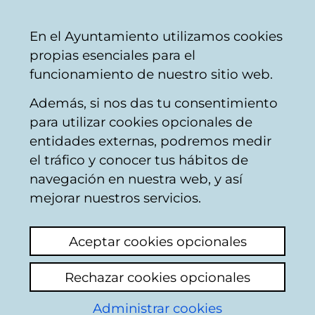
Vitoria-
Share
Con
English
En el Ayuntamiento utilizamos cookies
Gasteiz
propias esenciales para el
City
funcionamiento de nuestro sitio web.
Council
Además, si nos das tu consentimiento
para utilizar cookies opcionales de
Seguimiento de las
entidades externas, podremos medir
el tráfico y conocer tus hábitos de
poblaciones de
navegación en nuestra web, y así
anfibios del humedal
mejorar nuestros servicios.
de Salburua (Álava)
Aceptar cookies opcionales
[Estudio técnico]
Rechazar cookies opcionales
Administrar cookies