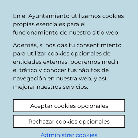
Vitoria-
Share
Con
English
En el Ayuntamiento utilizamos cookies
Gasteiz
propias esenciales para el
City
funcionamiento de nuestro sitio web.
Council
Además, si nos das tu consentimiento
para utilizar cookies opcionales de
Preguntas frecuentes
entidades externas, podremos medir
el tráfico y conocer tus hábitos de
sobre la gestión
navegación en nuestra web, y así
online de la tasa por
mejorar nuestros servicios.
Aprovechamiento
Aceptar cookies opcionales
Especial del Dominio
Rechazar cookies opcionales
Público Local, a favor
Administrar cookies