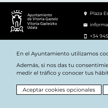
Plaza Es
informa
+34 945
© Vitoria-Gasteiz City Hall
En el Ayuntamiento utilizamos coo
Además, si nos das tu consentimie
Legal warning
Privacy
Politica de cookies
W
medir el tráfico y conocer tus háb
Aceptar cookies opcionales