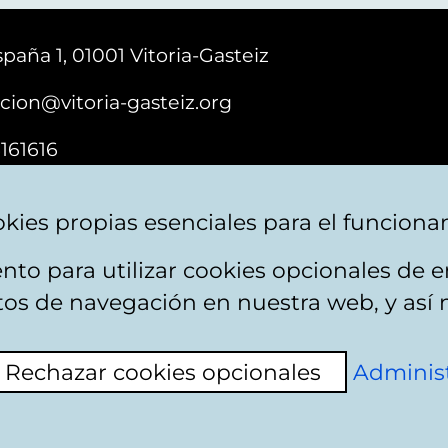
paña 1, 01001 Vitoria-Gasteiz
cion@vitoria-gasteiz.org
161616
kies propias esenciales para el funciona
nto para utilizar cookies opcionales de
ebsite map
Accessibility
Contact
itos de navegación en nuestra web, y así 
Rechazar cookies opcionales
Administ