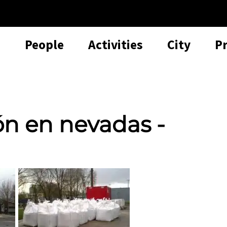
People
Activities
City
P
ón en nevadas -