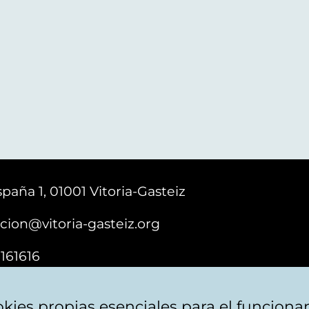
paña 1, 01001 Vitoria-Gasteiz
cion@vitoria-gasteiz.org
161616
kies propias esenciales para el funciona