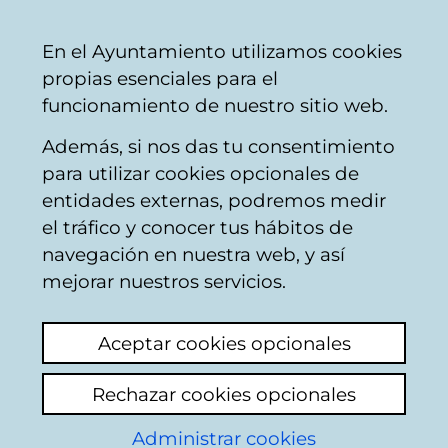
Vitoria-
Share
Con
English
En el Ayuntamiento utilizamos cookies
Gasteiz
propias esenciales para el
City
funcionamiento de nuestro sitio web.
Council
Además, si nos das tu consentimiento
para utilizar cookies opcionales de
Plan General de
entidades externas, podremos medir
el tráfico y conocer tus hábitos de
Ordenación Urbana.
navegación en nuestra web, y así
Planeamiento de
mejorar nuestros servicios.
Desarrollo
Aceptar cookies opcionales
Rechazar cookies opcionales
Plan Parcial del sector 39-C
de Lasarte (OA 2.76)
Administrar cookies