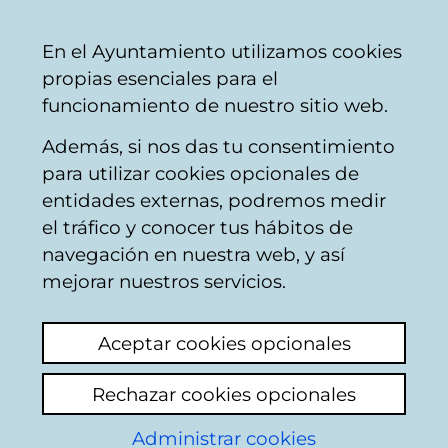
Vitoria-
Share
Con
English
En el Ayuntamiento utilizamos cookies
Gasteiz
propias esenciales para el
City
funcionamiento de nuestro sitio web.
Council
Además, si nos das tu consentimiento
para utilizar cookies opcionales de
Sección Histórica
entidades externas, podremos medir
el tráfico y conocer tus hábitos de
navegación en nuestra web, y así
mejorar nuestros servicios.
Aceptar cookies opcionales
Fondo municipal
Rechazar cookies opcionales
Administrar cookies
Contiene la documentación producida y/o