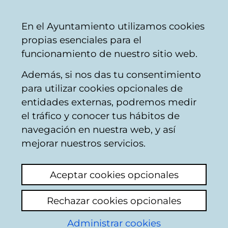
Vitoria-
Share
Con
English
En el Ayuntamiento utilizamos cookies
Gasteiz
propias esenciales para el
City
funcionamiento de nuestro sitio web.
Council
Además, si nos das tu consentimiento
para utilizar cookies opcionales de
Convenios suscritos
entidades externas, podremos medir
el tráfico y conocer tus hábitos de
por el Ayuntamiento
navegación en nuestra web, y así
de Vitoria-Gasteiz
mejorar nuestros servicios.
Relación de los convenios suscritos por el
Aceptar cookies opcionales
Ayuntamiento, con mención de las partes
firmantes, el objeto y en su caso las
Rechazar cookies opcionales
obligaciones económicas convenidas.
Administrar cookies