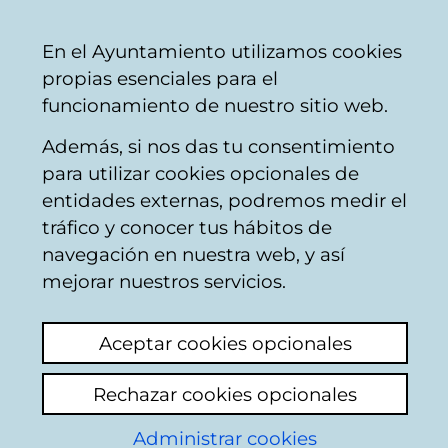
Vitoria-
Share
Con
English
En el Ayuntamiento utilizamos cookies
Gasteiz
telephone sale
+34 945 16 10 45
online sal
propias esenciales para el
City
Facebook
Twitter
Youtu
Ins
funcionamiento de nuestro sitio web.
Council
Además, si nos das tu consentimiento
para utilizar cookies opcionales de
Día internacional del
entidades externas, podremos medir el
tráfico y conocer tus hábitos de
teatro 2025
navegación en nuestra web, y así
mejorar nuestros servicios.
News published on March 27th, 2025
Aceptar cookies opcionales
Cada 27 de marzo se celebra el Día Mundial
del Teatro, creado en 1961 por el Instituto
Rechazar cookies opcionales
Internacional del Teatro ITI. Cada año se
requiere a una personalidad de la profesión
Administrar cookies