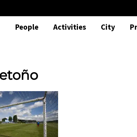
People
Activities
City
P
Betoño