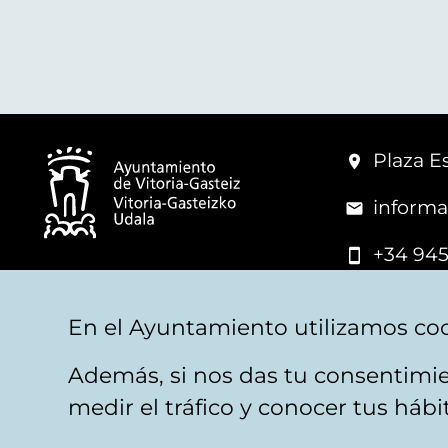
Plaza Es
informa
+34 945
© Vitoria-Gasteiz City Hall
En el Ayuntamiento utilizamos coo
Además, si nos das tu consentimie
Legal warning
Privacy
Politica de cookies
W
medir el tráfico y conocer tus háb