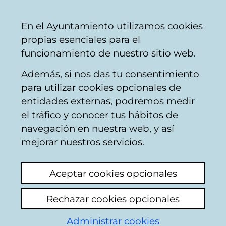
Vitoria-
Share
Con
English
En el Ayuntamiento utilizamos cookies
Gasteiz
propias esenciales para el
City
funcionamiento de nuestro sitio web.
Council
Además, si nos das tu consentimiento
para utilizar cookies opcionales de
Talleres sobre crianza
entidades externas, podremos medir
el tráfico y conocer tus hábitos de
y educación para
navegación en nuestra web, y así
familias
mejorar nuestros servicios.
Aceptar cookies opcionales
Rechazar cookies opcionales
Administrar cookies